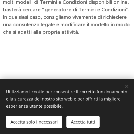
molti modelli di Termini e Condizioni disponibili online,
basterà cercare “generatore di Termini e Condizioni”.
In qualsiasi caso, consigliamo vivamente di richiedere
una consulenza legale e modificare il modello in modo
che si adatti alla propria attività.
Utilizziamo i cookie per consentire il corretto funzionamento
TSM Ceramic, 1142 Budapest, Szobránc u. 1., +36-30-4122274
e la sicurezza del nostro sito web e per offrirti la migliore
Creato con
Webnode
Cookies
esperienza utente possibile.
Lingue
Accetta solo i necessari
Accetta tutti
Magyar
English
Italiano
Română
Slovenski