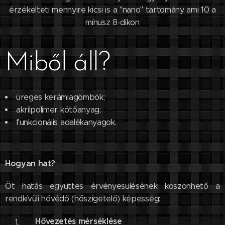
érzékelteti mennyire kicsi is a "nano" tartomány ami 10 a
mínusz 8-dikon
Miből áll?
üreges kerámiagömbök;
akrilpolimer kötőanyag;
funkcionális adalékanyagok.
Hogyan hat?
Öt hatás együttes érvényesülésének köszönhető a
rendkívüli hővédő (hőszigetelő) képesség:
Hővezetés mérséklése