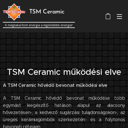
TSM Ceramic
A megtakarított energia a legzöldebb energia!
TSM Ceramic működési elve
A TSM Ceramic hővédő bevonat működési elve
A TSM Ceramic hővédő bevonat működése több
egymást kiegészítő hatáson alapul: az alacsony
hővezetésen-, a kedvező sugárzási tulajdonságokon-, az
üreges kerámiagömbök szerkezetén- és a folytonos
bevonati rétegen.