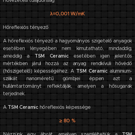
Hővezetési tulajdonság
λ=0,001 W/mK
Hőreflexiós tényező
A hőreflexiós tényező a hagyományos szigetelő anyagok
esetében lényegében nem kimutatható, mindaddig,
TSM Ceramic
ameddig a
esetében igen jelentős
mértékben járul hozzá az anyag rendkívüli hővédő
TSM Ceramic
(hőszigetelő) képességéhez. A
aluminium-
szilikát nanoméretű gömbjei éppen azt a
hullámtartományt reflektálják, amelyen a hősugarak
terjednek.
TSM Ceramic
A
hőreflexiós képessége
≥ 80 %
TSM
Nézzünk egy ábrát, amelyen szemléltetjük a