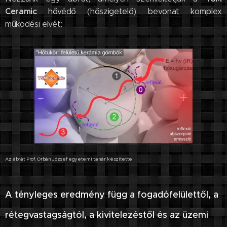
Ceramic
hővédő (hőszigetelő) bevonat komplex
működési elvét:
Az ábrát Prof. Orbán József egyetemi tanár készítette
A tényleges eredmény függ a fogadófelülettől, a
rétegvastagságtól, a kivitelezéstől és az üzemi