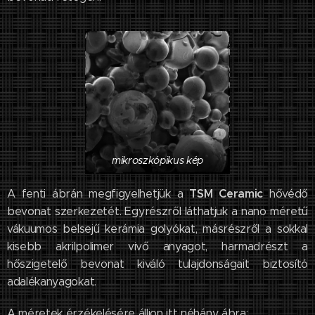
mikroszkópikus kép
TSM Ceramic
A fenti ábrán megfigyelhetjük a
hővédő
bevonat szerkezetét. Egyrészről láthatjuk a nano méretű
vákuumos belsejű kerámia golyókat, másrészről a sokkal
kisebb akrilpolimer vivő anyagot, harmadrészt a
hőszigetelő bevonat kiváló tulajdonságait biztosító
adalékanyagokat.
A méretek érzékelésére álljon itt néhány ábra: