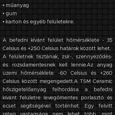
• műanyag
• gum
• karton és egyéb felületekre.
A befedni kívánt felület hőmérséklete - 35
Celsius és +250 Celsius határok között lehet.
A felületnek tisztának, zsír-, szennyeződés-
és rozsdamentesnek kell lennie.Az anyag
üzemi hőmérséklete: -60 Celsius és +260
Celsius között megengedett.A TSM Ceramic
hőszigetelőanyag felhordása a befedni
kívánt felületre levegőmentes porlasztó és
ecset segítségével történhet. Egy felvitt
réteg vastagsága nem lehet több, mint