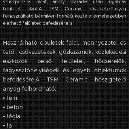
szuszpenziós oldat, amely száradás után rugalmas
felületet alkot.A TSM Ceramic hőszigetelőanyag
felhasználható bármilyen formájú, közte a legnehezebben
elérhető felületek befedésére is.
Használható épületek falai, mennyezetei és
tetői, csővezetékek, gőzkazánok, közlekedési
eszközök belső felületei, hőcserélők,
fagyasztóhelyiségek és egyéb objektumok
befedésére.A TSM Ceramic hőszigetelő
anyag felhordható:
• fém
• beton
• tégla
• fa