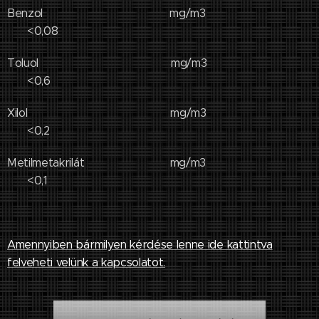
Benzol mg/m3
<0,08
Toluol mg/m3
<0,6
Xilol mg/m3
<0,2
Metilmetakrilát mg/m3
<0,1
Amennyiben bármilyen kérdése lenne ide kattintva
felveheti velünk a kapcsolatot.