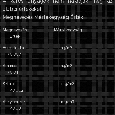
A káros anyagok nem haladják meg az
alábbi értékeket:
Megnevezés Mértékegység Érték
Megnevezés Mértékegység
Érték
Formaldehid mg/m3
<0,007
Ammiak mg/m3
<0,04
Sztirol mg/m3
<0,002
Acrylonitrile mg/m3
<0,03