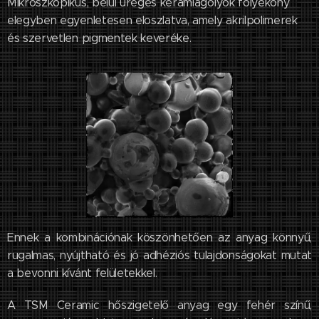
Mikroszkopikus, belül üreges kerámiagolyók folyékony
elegyben egyenletesen eloszlatva, amely akrilpolimerek
és szervetlen pigmentek keveréke.
Ennek a kombinációnak köszönhetően az anyag könnyű,
rugalmas, nyújtható és jó adhéziós tulajdonságokat mutat
a bevonni kívánt felületekkel.
A TSM Ceramic hőszigetelő anyag egy fehér színű,