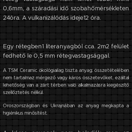
0,6mm, a száradási idő szobahőmérsékleten
24óra. A vulkanizálódás ideje12 óra.
Egy rétegben1 literanyagból cca. 2m2 felület
fedhető le 0,5 mm rétegvastagsággal.
A TSM Ceramic ökológiailag tiszta anyag: összetételében
nem tartalmaz mérgező vagy káros összetevőket, ezáltal
lehetőség van a zárt térben való alkalmazásra kiegészítő
szellőztetés nélkül.
Oroszországban és Ukrajnában az anyag megkapta a
higiénikus minősítést.