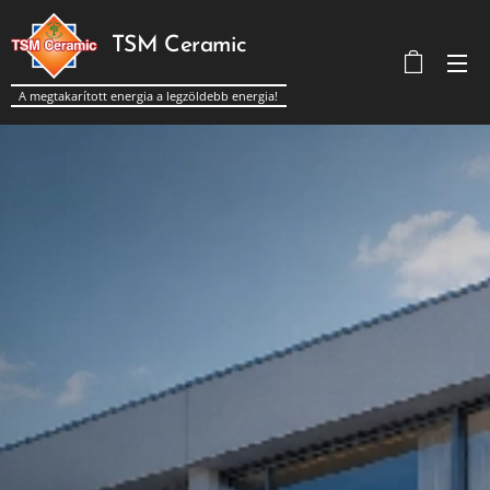
TSM Ceramic
A megtakarított energia a legzöldebb energia!