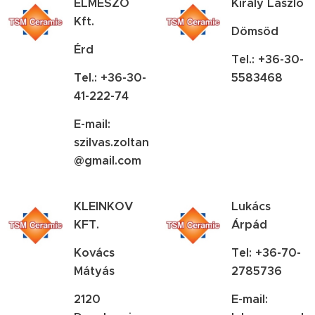
ELMESZO
Király László
Kft.
Dömsöd
Érd
Tel.: +36-30-
Tel.: +36-30-
5583468
41-222-74
E-mail:
szilvas.zoltan
@gmail.com
KLEINKOV
Lukács
KFT.
Árpád
Kovács
Tel: +36-70-
Mátyás
2785736
2120
E-mail: