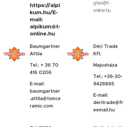
gtax@t-
https://alpi
online.hu
kum.hu/
E-
mail:
alpikum@t-
online.hu
Baumgartner
Déri Trade
Attila
Kft.
Tel.: + 36 70
Majosháza
416 0206
Tel.: +36-30-
E-mail:
9426865
baumgartner
E-mail:
.attila@tsmce
deritrade@fr
ramic.com
eemail.hu