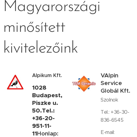
Magyarországi
minősített
kivitelezőink
VAlpin
Alpikum Kft.
Service
1028
Globál Kft.
Budapest,
Szolnok
Piszke u.
50.
Tel.:
Tel.: +36-30-
+36-20-
836-6545
951-11-
E-mail:
11
Honlap: