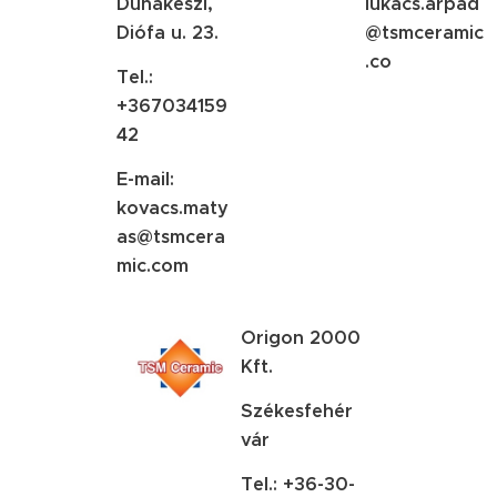
Dunakeszi,
lukacs.arpad
Diófa u. 23.
@tsmceramic
.co
Tel.:
+367034159
42
E-mail:
kovacs.maty
as@tsmcera
mic.com
Origon 2000
Kft.
Székesfehér
vár
Tel.: +36-30-